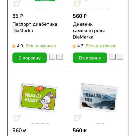
35 ₽
560 ₽
Паспорт диабетика
Дневник
DiaMarka
самоконтроля
DiaMarka
артериального
4.9
Есть в наличии
4.7
Есть в наличии
давления и приема
лекарств, 92 стр.
В корзину
В корзину
560 ₽
560 ₽