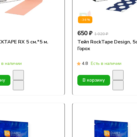
-36%
650 ₽
1 020 ₽
E RX 5 см.*5 м.
Тейп RockTape Design, 5с
й
Горох
 в наличии
4.8
Есть в наличии
ину
В корзину