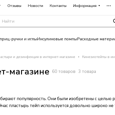
г
Отзывы
Новости
Контакты
Информация
риц-ручки и иглы
Инсулиновые помпы
Расходные матери
астыри и дезинфекция в интернет-магазине
Кинезиотейпы в ин
ет-магазине
60 товаров
3 товара
бирают популярность. Они были изобретены с целью р
йчас пластырь тейп используется довольно широко не