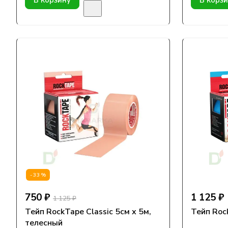
В корзину
В корз
-33%
750 ₽
1 125 ₽
1 125 ₽
Тейп RockTape Classic 5см х 5м,
Тейп Roc
телесный