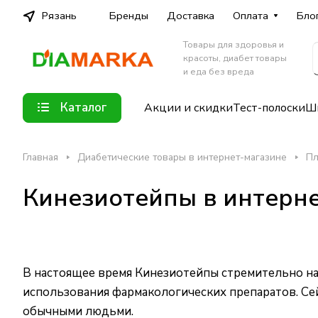
Рязань
Бренды
Доставка
Оплата
Бло
Товары для здоровья и
красоты, диабет товары
и еда без вреда
Каталог
Акции и скидки
Тест-полоски
Шп
Главная
Диабетические товары в интернет-магазине
Пл
Кинезиотейпы в интерн
В настоящее время Кинезиотейпы стремительно на
использования фармакологических препаратов. Се
обычными людьми.