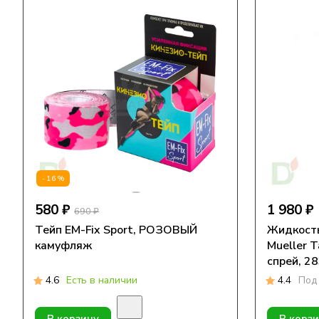
-16%
580 ₽
1 980 ₽
690 ₽
Тейп EM-Fix Sport, РОЗОВЫЙ
Жидкость
камуфляж
Mueller 
спрей, 28
4.6
Есть в наличии
4.4
Под 