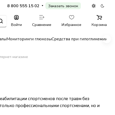
8 800 555 15 02
Заказать звонок
Войти
Сравнение
Избранное
Корзина
алы
Мониторинги глюкозы
Средства при гипогликемии
Гл
тернет-магазине
еабилитации спортсменов после травм без
 только профессиональными спортсменами, но и