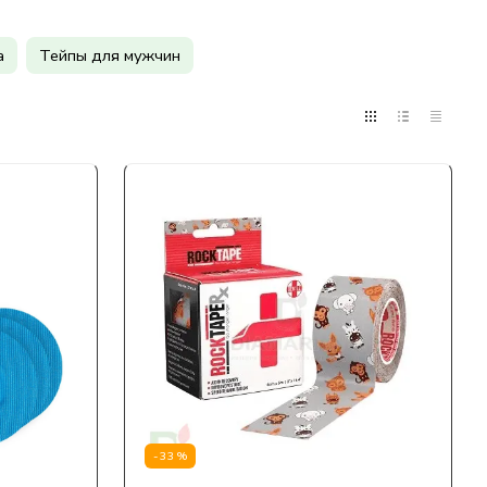
а
Тейпы для мужчин
-33%