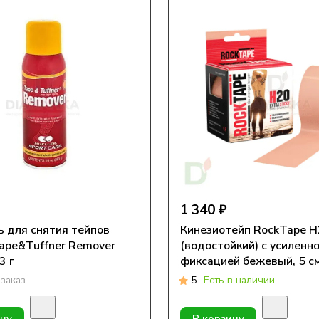
1 340 ₽
 для снятия тейпов
Кинезиотейп RockTape 
Tape&Tuffner Remover
(водостойкий) с усиленн
3 г
фиксацией бежевый, 5 см
заказ
5
Есть в наличии