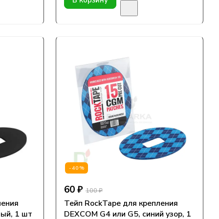
В корзину
-40%
60 ₽
100 ₽
ления
Тейп RockTape для крепления
ый, 1 шт
DEXCOM G4 или G5, синий узор, 1