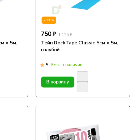
-33%
750 ₽
1 125 ₽
м х 5м,
Тейп RockTape Classic 5см х 5м,
голубой
5
Есть в наличии
В корзину