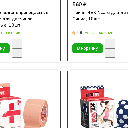
560 ₽
и водонепроницаемые
Тейпы 4SKINcare для да
e для датчиков
Синие, 10шт
ые, 10шт
 в наличии
4.8
Есть в наличии
ину
В корзину