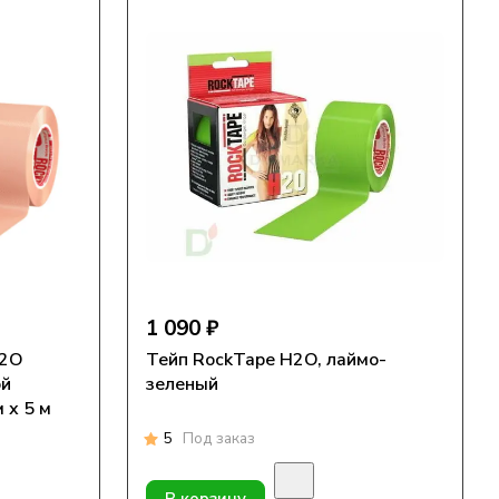
1 090 ₽
H2O
Тейп RockTape H2O, лаймо-
ой
зеленый
 х 5 м
5
Под заказ