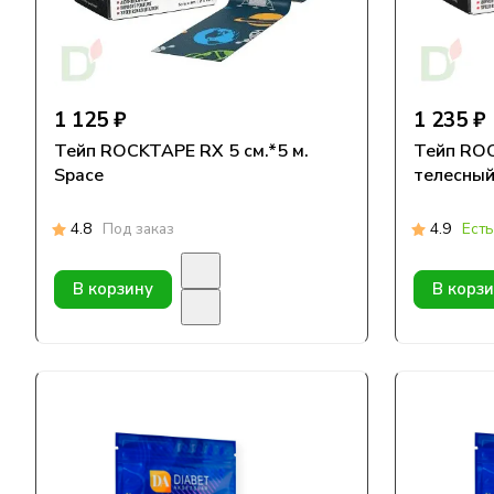
1 125 ₽
1 235 ₽
Тейп ROCKTAPE RX 5 см.*5 м.
Тейп ROCKTAP
Space
телесны
4.8
Под заказ
4.9
Есть
В корзину
В корз