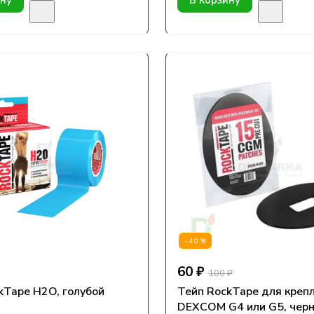
ину
В корзину
-40%
60 ₽
100 ₽
kTape H2O, голубой
Тейп RockTape для креп
DEXCOM G4 или G5, черн