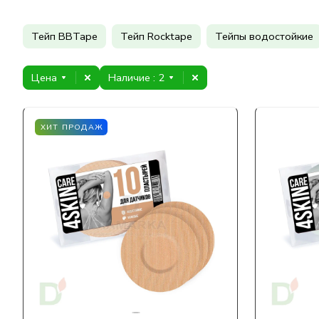
Тейп BBTape
Тейп Rocktape
Тейпы водостойкие
Цена
Наличие
: 2
ХИТ ПРОДАЖ