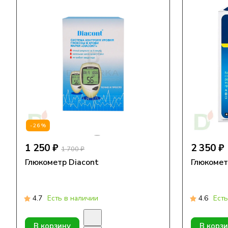
-26%
1 250 ₽
2 350 ₽
1 700 ₽
Глюкометр Diacont
Глюкомет
4.7
Есть в наличии
4.6
Есть
В корзину
В корз