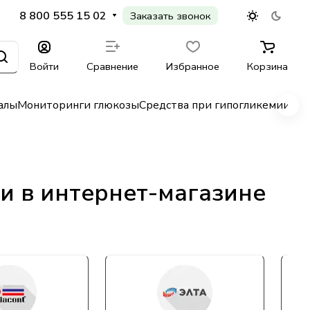
8 800 555 15 02
Заказать звонок
Войти
Сравнение
Избранное
Корзина
алы
Мониторинги глюкозы
Средства при гипогликемии
Гл
и в интернет-магазине