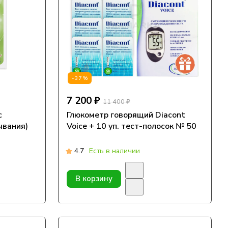
-37%
7 200 ₽
11 400 ₽
с
Глюкометр говорящий Diacont
ывания)
Voice + 10 уп. тест-полосок № 50
4.7
Есть в наличии
В корзину