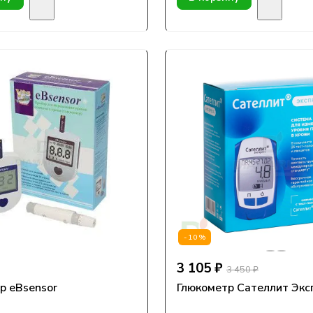
-10%
3 105 ₽
3 450 ₽
р eBsensor
Глюкометр Сателлит Экс