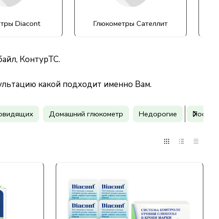
тры Diacont
Глюкометры Сателлит
айл, КонтурТС.
сультацию какой подходит именно Вам.
бовидящих
Домашний глюкометр
Недорогие
Послед