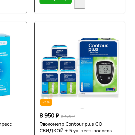
-5%
8 950 ₽
9 450 ₽
пресс
Глюкометр Contour plus СО
СКИДКОЙ + 5 уп. тест-полосок