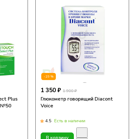
-29%
1 350 ₽
1 900 ₽
ct Plus
Глюкометр говорящий Diacont
к №50
Voice
4.5
Есть в наличии
В корзину