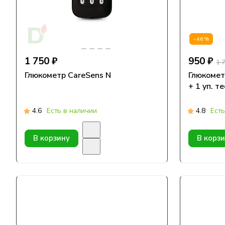
-46%
1 750 ₽
950 ₽
1 
Глюкометр CareSens N
Глюкоме
+ 1 уп. 
4.6
Есть в наличии
4.8
Есть
В корзину
В корз