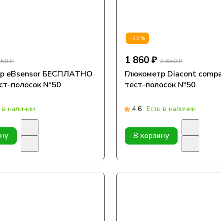
-30%
1 860 ₽
750 ₽
2 650 ₽
тр eBsensor БЕСПЛАТНО
Глюкометр Diacont compac
тест-полосок №50
тест-полосок №50
 в наличии
4.6
Есть в наличии
ину
В корзину