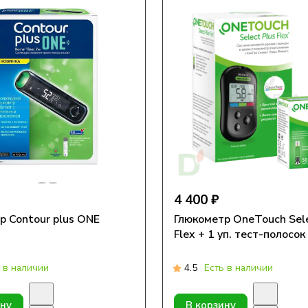
4 400 ₽
р Contour plus ONE
Глюкометр OneTouch Sele
Flex + 1 уп. тест-полосо
 в наличии
4.5
Есть в наличии
ину
В корзину