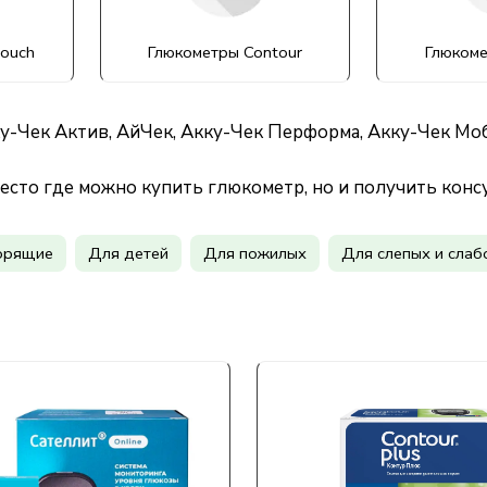
ouch
Глюкометры Contour
Глюкоме
-Чек Актив, АйЧек, Акку-Чек Перформа, Акку-Чек Моб
место где можно купить глюкометр, но и получить кон
орящие
Для детей
Для пожилых
Для слепых и сла