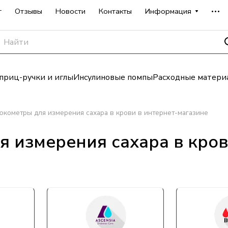
г
Отзывы
Новости
Контакты
Информация
риц-ручки и иглы
Инсулиновые помпы
Расходные матери
юкометры для измерения сахара в крови в интернет-магазине
 измерения сахара в кров