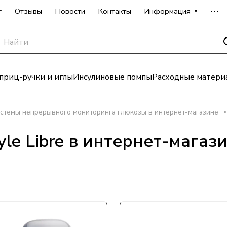
г
Отзывы
Новости
Контакты
Информация
риц-ручки и иглы
Инсулиновые помпы
Расходные матери
стемы непрерывного мониторинга глюкозы в интернет-магазине
yle Libre в интернет-магаз