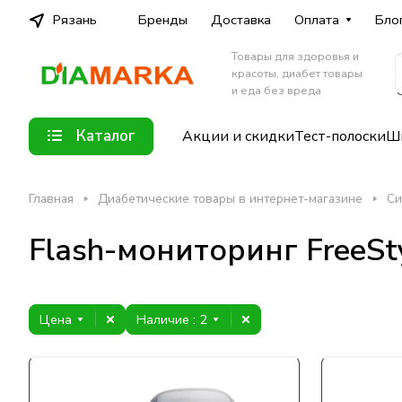
Рязань
Бренды
Доставка
Оплата
Бло
Товары для здоровья и
красоты, диабет товары
и еда без вреда
Каталог
Акции и скидки
Тест-полоски
Шп
Главная
Диабетические товары в интернет-магазине
Си
Flash-мониторинг FreeSt
Цена
Наличие
: 2