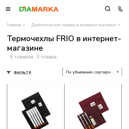
Главная
Диабетические товары в интернет-магазине
Ч
Термочехлы FRIO в интернет-
магазине
6 товаров
3 товара
По убыванию сортировки
ФИЛЬТР