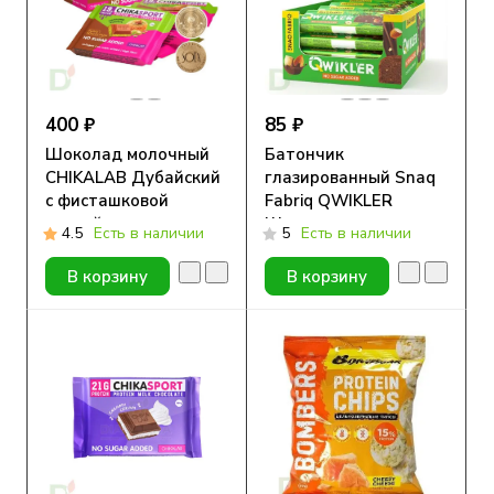
400 ₽
85 ₽
Шоколад молочный
Батончик
CHIKALAB Дубайский
глазированный Snaq
с фисташковой
Fabriq QWIKLER
пастой и тестом
Шоколадно-
4.5
Есть в наличии
5
Есть в наличии
Катаифи, без сахара,
Ореховое пралине, 35
100гр.
гр
В корзину
В корзину