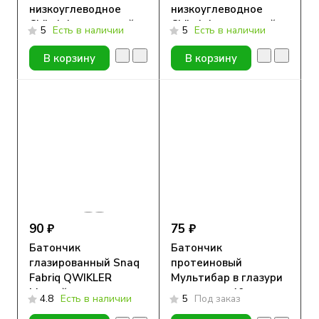
низкоуглеводное
низкоуглеводное
Chikalab с начинкой
Chikalab с начинкой
5
Есть в наличии
5
Есть в наличии
Малиновый десерт,
Сливочная ваниль, 55
55 гр.
гр.
В корзину
В корзину
90 ₽
75 ₽
Батончик
Батончик
глазированный Snaq
протеиновый
Fabriq QWIKLER
Мультибар в глазури
Мягкий грильяж с
со злаками 40гр
4.8
Есть в наличии
5
Под заказ
арахисом, 40 гр