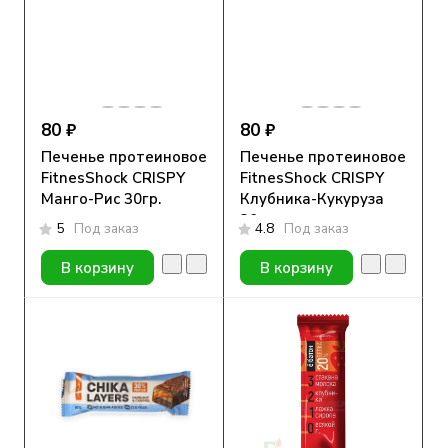
80 ₽
80 ₽
Печенье протеиновое
Печенье протеиновое
FitnesShock CRISPY
FitnesShock CRISPY
Манго-Рис 30гр.
Клубника-Кукуруза
30гр.
5
Под заказ
4.8
Под заказ
В корзину
В корзину