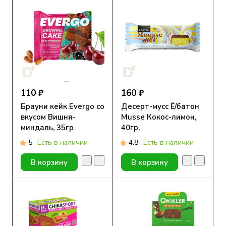
110 ₽
160 ₽
Брауни кейк Evergo со
Десерт-мусс Ё/батон
вкусом Вишня-
Musse Кокос-лимон,
миндаль, 35гр
40гр.
5
Есть в наличии
4.8
Есть в наличии
В корзину
В корзину