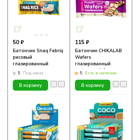
50 ₽
115 ₽
Батончик Snaq Fabriq
Батончик CHIKALAB
рисовый
Wafers
глазированный
глазированный
молочным
вафельный Сливочно-
5
Под заказ
5
Есть в наличии
шоколадом, 10гр
ореховый десерт,
40гр
В корзину
В корзину