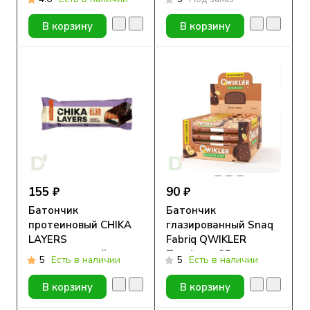
карамель-фундук
50гр.
В корзину
В корзину
155 ₽
90 ₽
Батончик
Батончик
протеиновый CHIKA
глазированный Snaq
LAYERS
Fabriq QWIKLER
глазированный
Трюфель, 35 гр
5
Есть в наличии
5
Есть в наличии
Хрустящее печенье с
двойным шоколадом,
В корзину
В корзину
60гр.