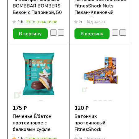
BOMBBAR BOMBERS
FitnesShock Nuts
Бекон с Паприкой, 50
Пекан-Кленовый
гр
сироп 40гр.
4.8
Есть в наличии
5
Под заказ
В корзину
В корзину
175 ₽
120 ₽
Печенье Ё/батон
Батончик
протеиновое с
протеиновый
белковым суфле
FitnesShock
Кокос, 50г
Шоколадная
4.6
Есть в наличии
5
Под заказ