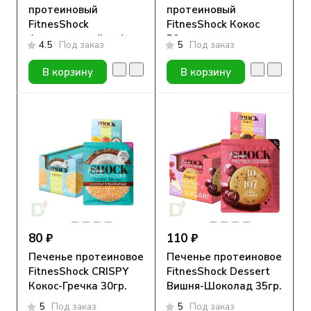
протеиновый
протеиновый
FitnesShock
FitnesShock Кокос
Апельсиновый кофе
50гр.
4.5
Под заказ
5
Под заказ
40гр.
В корзину
В корзину
80 ₽
110 ₽
Печенье протеиновое
Печенье протеиновое
FitnesShock CRISPY
FitnesShock Dessert
Кокос-Гречка 30гр.
Вишня-Шоколад 35гр.
5
Под заказ
5
Под заказ