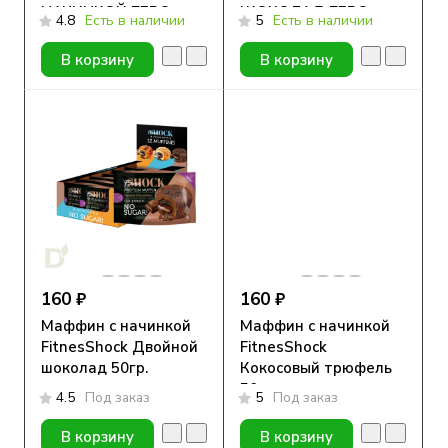
НАЧИНКОЙ ZERO
ШОКОЛАД ZERO
4.8
Есть в наличии
5
Есть в наличии
55гр.New
55гр.New
В корзину
В корзину
160 ₽
160 ₽
Маффин с начинкой
Маффин с начинкой
FitnesShock Двойной
FitnesShock
шоколад 50гр.
Кокосовый трюфель
50гр.
4.5
Под заказ
5
Под заказ
В корзину
В корзину