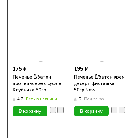
175 ₽
195 ₽
Печенье Ё/батон
Печенье Ё/батон крем
протеиновое с суфле
десерт фисташка
Клубника 50гр
50гр.New
4.7
Есть в наличии
5
Под заказ
В корзину
В корзину