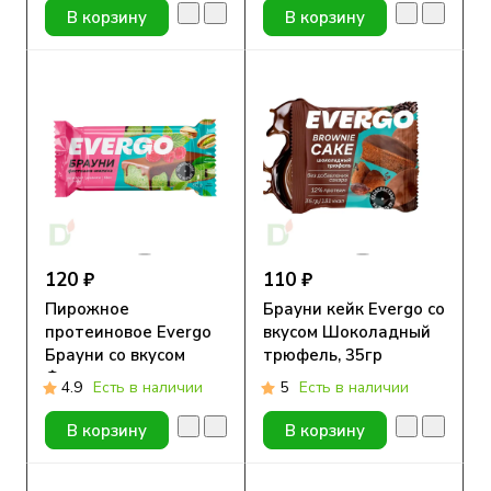
удовольствие, 50гр
В корзину
В корзину
120 ₽
110 ₽
Пирожное
Брауни кейк Evergo со
протеиновое Evergo
вкусом Шоколадный
Брауни со вкусом
трюфель, 35гр
Фисташка-малина,
4.9
Есть в наличии
5
Есть в наличии
50гр
В корзину
В корзину