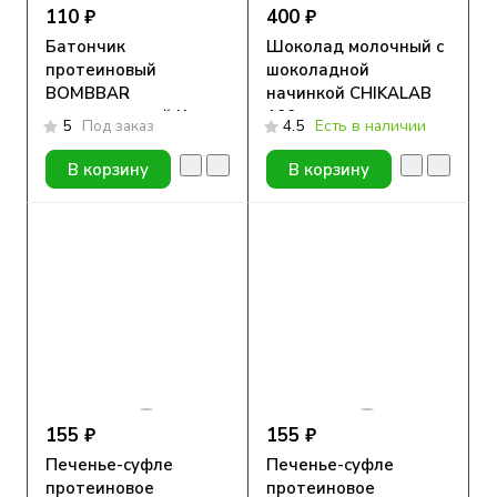
110 ₽
400 ₽
Батончик
Шоколад молочный с
протеиновый
шоколадной
BOMBBAR
начинкой CHIKALAB
глазированный Кранч
100 гр
5
Под заказ
4.5
Есть в наличии
Ваниль Чизкейк 50гр.
В корзину
В корзину
155 ₽
155 ₽
Печенье-суфле
Печенье-суфле
протеиновое
протеиновое