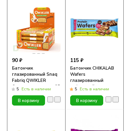
90 ₽
115 ₽
Батончик
Батончик CHIKALAB
глазированный Snaq
Wafers
Fabriq QWIKLER
глазированный
Ореховое пралине, 35
вафельный
5
Есть в наличии
5
Есть в наличии
гр
Шоколадно-ореховый
десерт, 40гр
В корзину
В корзину