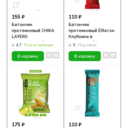
155 ₽
110 ₽
Батончик
Батончик
протеиновый CHIKA
протеиновый Ё/батон
LAYERS
Клубника в
глазированный
шоколадной глазури
4.7
Есть в наличии
5
Под заказ
Лесной орех и
50гр
Карамель, 60гр.
В корзину
В корзину
175 ₽
110 ₽