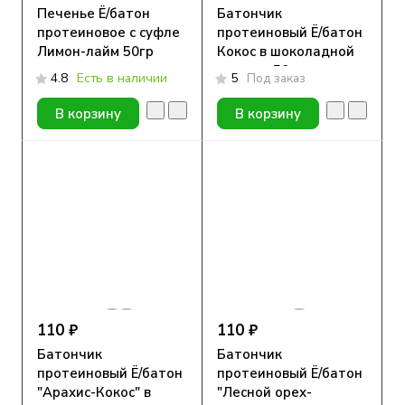
Печенье Ё/батон
Батончик
протеиновое с суфле
протеиновый Ё/батон
Лимон-лайм 50гр
Кокос в шоколадной
глазури 50гр
4.8
Есть в наличии
5
Под заказ
В корзину
В корзину
110 ₽
110 ₽
Батончик
Батончик
протеиновый Ё/батон
протеиновый Ё/батон
"Арахис-Кокос" в
"Лесной орех-