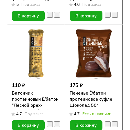
белой глазури 40гр
Шоколад" в
5
Под заказ
4.6
Под заказ
шоколадной глазури
40гр
В корзину
В корзину
110 ₽
175 ₽
Батончик
Печенье Ё/батон
протеиновый Ё/батон
протеиновое суфле
"Лесной орех-
Шоколад 50г
Печенье" в белой
4.7
Под заказ
4.7
Есть в наличии
глазури 40гр
В корзину
В корзину