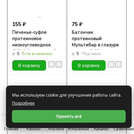
155 ₽
75 ₽
Печенье-суфле
Батончик
протеиновое
протеиновый
низкоуглеводное
Мультибар в глазури
Chikalab с начинкой
с курагой 40гр
5
Есть в наличии
5
Под заказ
Шоколадный десерт,
55 гр.
В корзину
В корзину
Мы используем cookie для улучшения работы сайта.
Подробнее
Принять всё
Главная
Каталог
Корзина
Избранные
Кабинет
Сравнение