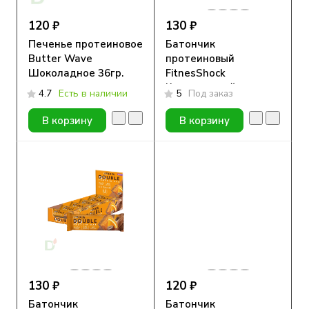
120 ₽
130 ₽
Печенье протеиновое
Батончик
Butter Wave
протеиновый
Шоколадное 36гр.
FitnesShock
Карамельный мусс с
4.7
Есть в наличии
5
Под заказ
миндалем 40гр.
В корзину
В корзину
130 ₽
120 ₽
Батончик
Батончик