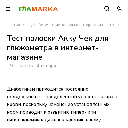
Главная
Диабетические товары в интернет-магазине
Т
Тест полоски Акку Чек для
глюкометра в интернет-
магазине
9 товаров
4 товара
Диабетикам приходится постоянно
поддерживать определенный уровень сахара в
крови, поскольку изменение установленных
норм приводит к развитию гипер- или
гипогликемии и даже к впадению в кому.