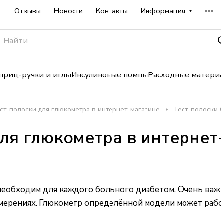
г
Отзывы
Новости
Контакты
Информация
риц-ручки и иглы
Инсулиновые помпы
Расходные матери
ст-полоски для глюкометра в интернет-магазине
Тест-полоски 
для глюкометра в интернет
еобходим для каждого больного диабетом. Очень важ
мерениях.
Глюкометр
определённой модели может рабо