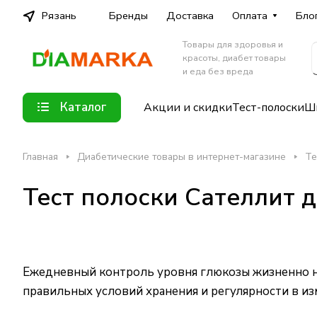
Рязань
Бренды
Доставка
Оплата
Бло
Товары для здоровья и
красоты, диабет товары
и еда без вреда
Каталог
Акции и скидки
Тест-полоски
Шп
Главная
Диабетические товары в интернет-магазине
Те
Тест полоски Сателлит 
Ежедневный контроль уровня глюкозы жизненно н
правильных условий хранения и регулярности в из