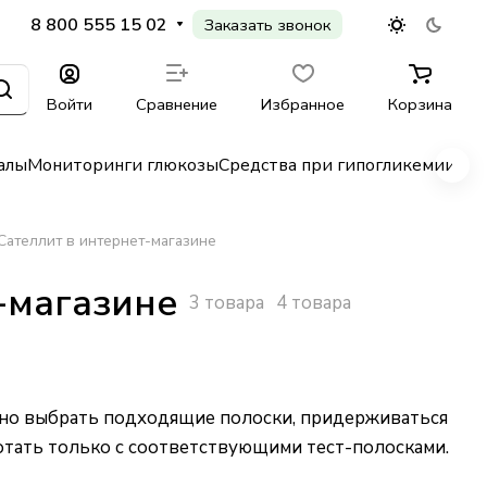
8 800 555 15 02
Заказать звонок
Войти
Сравнение
Избранное
Корзина
алы
Мониторинги глюкозы
Средства при гипогликемии
Гл
Сателлит в интернет-магазине
-магазине
3 товара
4 товара
но выбрать подходящие полоски, придерживаться
тать только с соответствующими тест-полосками.