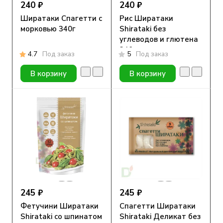
240 ₽
240 ₽
Ширатаки Спагетти с
Рис Ширатаки
морковью 340г
Shirataki без
углеводов и глютена
340гр
4.7
Под заказ
5
Под заказ
В корзину
В корзину
245 ₽
245 ₽
Фетучини Ширатаки
Спагетти Ширатаки
Shirataki со шпинатом
Shirataki Деликат без